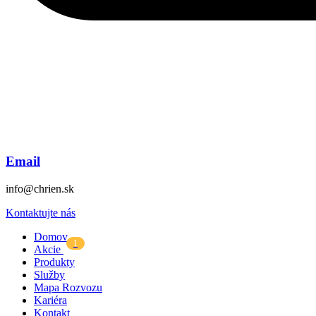
Email
info@chrien.sk
Kontaktujte nás
Domov
1
Akcie
Produkty
Služby
Mapa Rozvozu
Kariéra
Kontakt